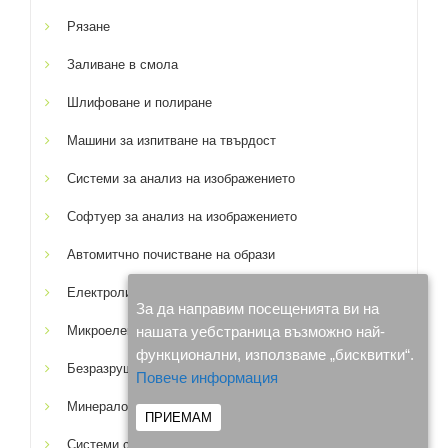
Рязане
Заливане в смола
Шлифоване и полиране
Машини за изпитване на твърдост
Системи за анализ на изображението
Софтуер за анализ на изображението
Автомитчно почистване на образи
Електролитно полиране
За да направим посещенията ви на
Микроелектроника
нашата уебстраница възможно най-
функционални, използваме „бисквитки“.
Безразрушителен контрол
Повече информация
Минералогия и тънки срезове
ПРИЕМАМ
Системи с гореща камера