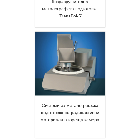
безразрушителна
металографска подготовка
DETAILS
„TransPol-5“
Системи за металографска
подготовка на радиоактивни
материали в гореща камера
DETAILS