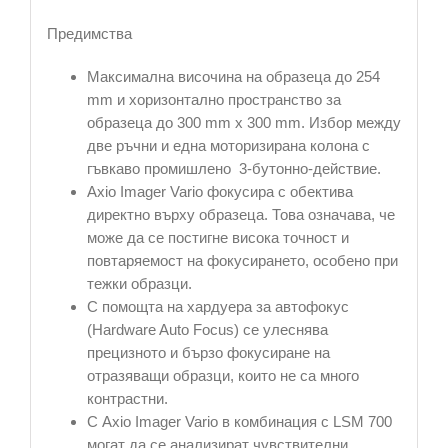
Предимства
Максимална височина на образеца до 254
mm и хоризонтално пространство за
образеца до 300 mm x 300 mm. Избор между
две ръчни и една моторизирана колона с
гъвкаво промишлено 3-бутонно-действие.
Axio Imager Vario фокусира с обектива
директно върху образеца. Това означава, че
може да се постигне висока точност и
повтаряемост на фокусирането, особено при
тежки образци.
С помощта на хардуера за автофокус
(Hardware Auto Focus) се улеснява
прецизното и бързо фокусиране на
отразяващи образци, които не са много
контрастни.
С Axio Imager Vario в комбинация с LSM 700
могат да се анализират чувствителни