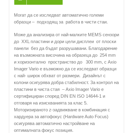
Могат да се изследват автоматично големи
образци – подходящ за работа в чисти стаи.
Може да анализира от най-малките MEMS сензори
до XXL пластини и дори цели дисплеи от плоски
панели без да бъдат разрушавани. Благодарение
на възможната височина на образеца до 254 mm
и хоризонтално пространство до 300 mm, с Axio
Imager Vario е възможно да се изследват образци
с най- широк обхват от размери. Дизайнът с
колони осигурява добра стабилност. За контрол на
пластини в чиста стая – Axio Imager Vario е
сертифициран според DIN EN ISO 14644-1 и
отговаря на изискванията за клас 5.
Моторизираното z-задвижване в комбинация с
хардуера за автофокус (Hardware Auto Focus)
осигурява автоматично настройване на
оптималната фокус позиция.