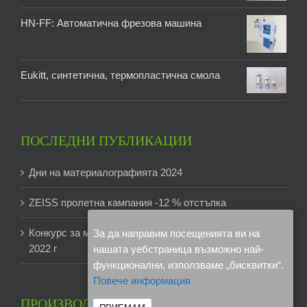
HN-FF: Автоматична фрезова машина
Eukitt, синтетична, термопластична смола
ПОСЛЕДНИ ПУБЛИКАЦИИ
Дни на материалографията 2024
ZEISS пролетна кампания -12 % отстъпка
Конкурс за микроскопски изображения на ZEISS
За да направим посещенията ви на
2022 г
нашата уебстраница възможно най-
функционални, използваме „бисквитки“.
Повече информация
ПРОИЗВОДИТЕЛИ