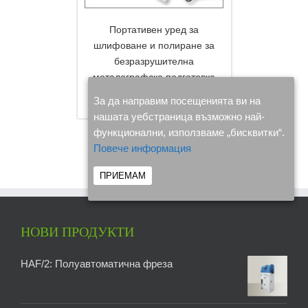
Портативен уред за
шлифоване и полиране за
безразрушителна
металографска подготовка
DETAILS
„TransPol-5“
За да направим посещенията ви на
нашата уебстраница възможно най-
функционални, използваме „бисквитки“.
Повече информация
ПРИЕМАМ
НОВИ ПРОДУКТИ
HAF/2: Полуавтоматична фреза