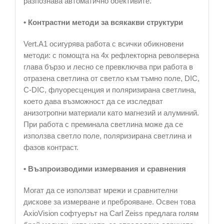
разпознава автоматично обективите.
• Контрастни методи за всякакви структури
Vert.A1 осигурява работа с всички обикновени
методи: с помощта на 4x рефлекторна револверна
глава бързо и лесно се превключва при работа в
отразена светлина от светло към тъмно поле, DIC,
C-DIC, флуоресценция и поляризирана светлина,
което дава възможност да се изследват
анизотропни материали като магнезий и алуминий.
При работа с преминала светлина може да се
използва светло поле, поляризирана светлина и
фазов контраст.
• Възпроизводими измервания и сравнения
Могат да се използват мрежи и сравнителни
дискове за измерване и преброяване. Освен това
AxioVision софтуерът на Carl Zeiss предлага голям