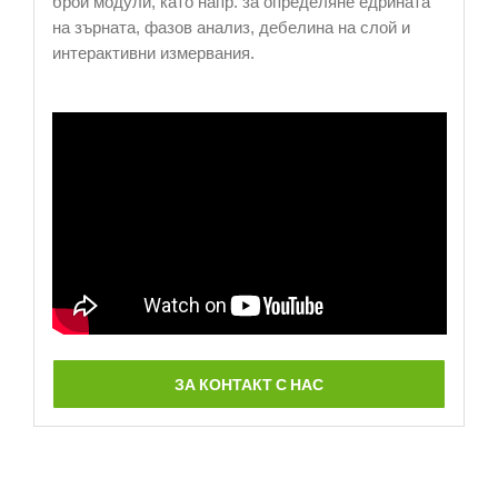
брой модули, като напр. за определяне едрината
на зърната, фазов анализ, дебелина на слой и
интерактивни измервания.
ЗА КОНТАКТ С НАС