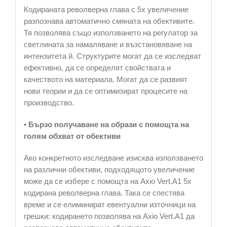
Кодираната револверна глава с 5x увеличение
разпознава автоматично смяната на обективите.
Тя позволява също използването на регулатор за
светлината за намаляване и възстановяване на
интензитета й. Структурите могат да се изследват
ефективно, да се определят свойствата и
качеството на материала. Могат да се развият
нови теории и да се оптимизират процесите на
производство.
• Бързо получаване на образи с помощта на
голям обхват от обективи
Ако конкретното изследване изисква използването
на различни обективи, подходящото увеличение
може да се избере с помощта на Axio Vert.A1 5x
кодирана револверна глава. Така се спестява
време и се елиминират евентуални източници на
грешки: кодирането позволява на Axio Vert.A1 да