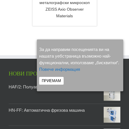
металографски микроскоп
ZEISS Axio Observer
Materials
DETAILS
За да направим посещенията ви на
нашата уебстраница възможно най-
функционални, използваме „бисквитки“.
Повече информация
НОВИ ПРОДУКТИ
ПРИЕМАМ
HAF/2: Полуавтоматична фреза
HN-FF: Автоматична фрезова машина