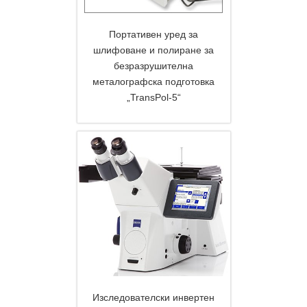
Портативен уред за
шлифоване и полиране за
безразрушителна
металографска подготовка
DETAILS
„TransPol-5“
Изследователски инвертен