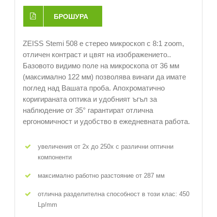
БРОШУРА
ZEISS Stemi 508 е стерео микроскоп с 8:1 zoom,
отличен контраст и цвят на изображението..
Базовото видимо поле на микроскопа от 36 мм
(максимално 122 мм) позволява винаги да имате
поглед над Вашата проба. Апохроматично
коригираната оптика и удобният ъгъл за
наблюдение от 35° гарантират отлична
ергономичност и удобство в ежедневната работа.
увеличения от 2х до 250х с различни оптични
компоненти
максимално работно разстояние от 287 мм
отлична разделителна способност в този клас: 450
Lp/mm