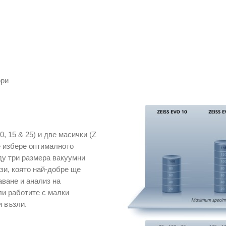
ори
, 15 & 25) и две масички (Z
е избере оптималното
у три размера вакуумни
зи, която най-добре ще
аване и анализ на
ли работите с малки
и възли.