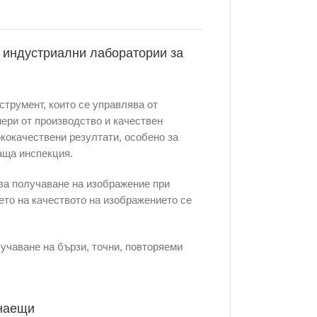
а индустриални лаборатории за
трумент, които се управлява от
нери от производство и качествен
ококачествени резултати, особено за
аща инспекция.
 за получаване на изображение при
ето на качеството на изображението се
лучаване на бързи, точни, повторяеми
инаещи