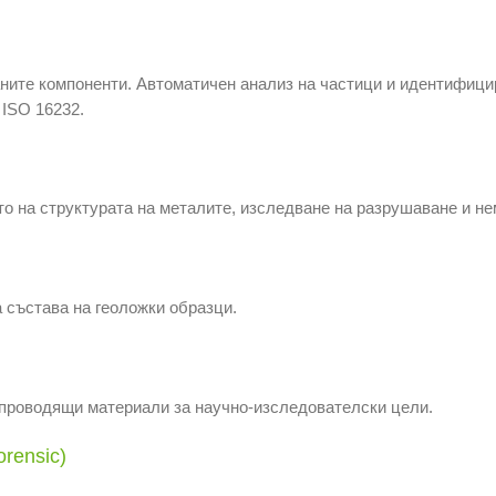
ните компоненти. Автоматичен анализ на частици и идентифицир
 ISO 16232.
о на структурата на металите, изследване на разрушаване и н
 състава на геоложки образци.
епроводящи материали за научно-изследователски цели.
rensic)