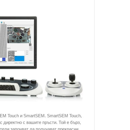
SEM Touch и SmartSEM. SmartSEM Touch,
с директно с вашите пръсти. Той е бърз,
ители започват да получават прекрасни