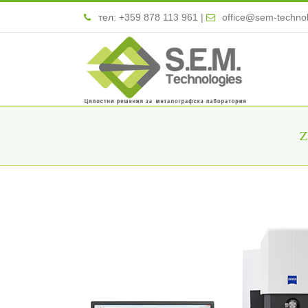
тел:
+359 878 113 961
|
office@sem-techno
Z