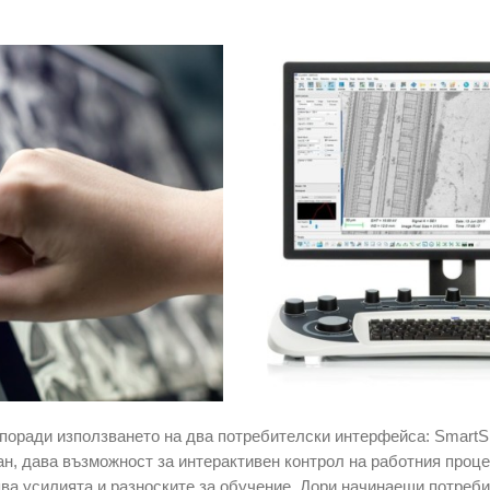
поради използването на два потребителски интерфейса: Smart
ан, дава възможност за интерактивен контрол на работния проце
ва усилията и разноските за обучение. Дори начинаещи потреб