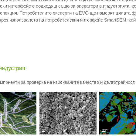
ски интерфейс е подходящ също за оператори в индустрията, к
спекция. Потребителите експерти на EVO ще намерят цялата фун
чрез използването на потребителския интерфейс SmartSEM, кой
индустрия
мпоненти за проверка на изискваните качество и дълготрайност.