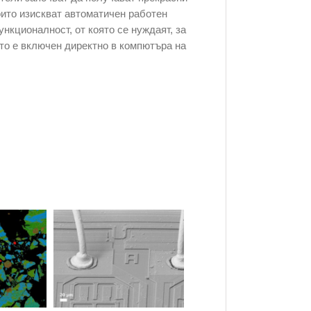
оито изискват автоматичен работен
кционалност, от която се нуждаят, за
то е включен директно в компютъра на