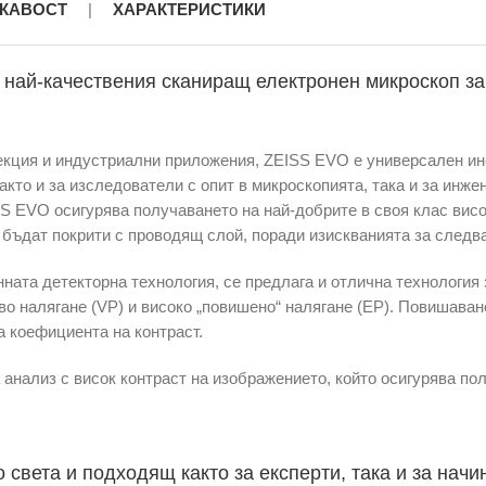
КАВОСТ
|
ХАРАКТЕРИСТИКИ
 най-качествения сканиращ електронен микроскоп з
екция и индустриални приложения, ZEISS EVO е универсален инс
кто и за изследователи с опит в микроскопията, така и за инже
SS EVO осигурява получаването на най-добрите в своя клас вис
 бъдат покрити с проводящ слой, поради изискванията за следв
ната детекторна технология, се предлага и отлична технология
во налягане (VP) и високо „повишено“ налягане (EP). Повишаван
а коефициента на контраст.
 анализ с висок контраст на изображението, който осигурява по
 света и подходящ както за експерти, така и за нач