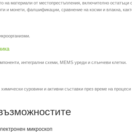
о на материали от местопрестъпления, включително остатъци о
оти и монети, фалшификации, сравнение на косми и влакна, какт
икроорганизми.
ника
мпоненти, интегрални схеми, MEMS уреди и слънчеви клетки.
 химически суровини и активни съставки през време на процеси
възможностите
лектронен микроскоп