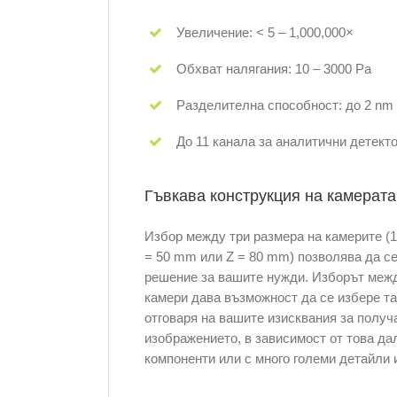
Увеличение: < 5 – 1,000,000×
Обхват налягания: 10 – 3000 Pa
Разделителна способност: до 2 nm
До 11 канала за аналитични детект
Гъвкава конструкция на камерата
Избор между три размера на камерите (10
= 50 mm или Z = 80 mm) позволява да с
решение за вашите нужди. Изборът межд
камери дава възможност да се избере та
отговаря на вашите изисквания за получ
изображението, в зависимост от това да
компоненти или с много големи детайли 