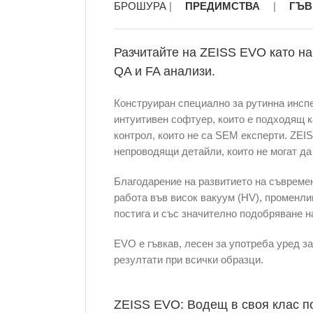
БРОШУРА
|
ПРЕДИМСТВА
|
ГЪВ
Разчитайте на ZEISS EVO като на
QA и FA анализи.
Конструиран специално за рутинна инсп
интуитивен софтуер, които е подходящ ка
контрол, които не са SEM експерти. ZEI
непроводящи детайли, които не могат да
Благодарение на развитието на съвремен
работа във висок вакуум (HV), променли
постига и със значително подобряване н
EVO е гъвкав, лесен за употреба уред за
резултати при всички образци.
ZEISS EVO: Водещ в своя клас по