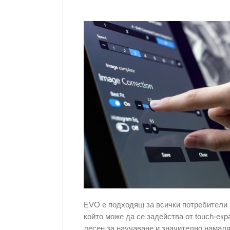
EVO е подходящ за всички потребители 
който може да се задейства от touch-екр
лесен за научаване и значително намаля