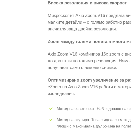
Висока резолюция и висока скорост
Микроскопът Axio Zoom.V16 предлага ви
малките детайли – с голямо работно раз
впечатляваща двойна резолюция.
Zoom между големи полета в много м
Axio Zoom.V16 комбинира 16x zoom с вис
до два пъти по-голяма резолюция. Няма 
получават само с няколко снимки.
Оптимизирано zoom увеличение за р
eZoom на Axio Zoom.V16 работи с мотор
изследвания:
Метод на осветеност: Наблюдаване на фл
Метод на окуляра: Това е идеален метод
площи с максимална дълбочина на полет