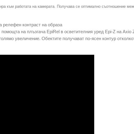
тира към работата на камерата. Получава се оптимално съотношение ме
а релефен контраст на образа
 помощта на плъзгача EpiRel в осветителния уред Epi-Z на Axio
 голямо увеличение. Обектите получават по-ясен контур отколко