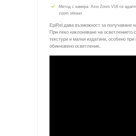
Метод с камера: Axio Zoom.V16 се адап
zoom обхват.
EpiRel дава възможност за получаване н
При леко наклоняване на осветлението с
текстури и малки издатини, особено при
обикновено осветление.