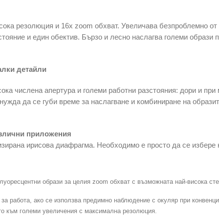
сока резолюция и 16x zoom обхват. Увеличава безпроблемно от
стояние и един обектив. Бързо и лесно наслагва големи образи 
алки детайли
ока числена апертура и големи работни разстояния: дори и при 
нужда да се губи време за наслагване и комбиниране на образит
азлични приложения
изирана ирисова диафрагма. Необходимо е просто да се избере
уоресцентни образи за целия zoom обхват с възможната най-висока сте
 за работа, ако се използва предимно наблюдение с окуляр при конвенц
о към големи увеличения с максимална резолюция.