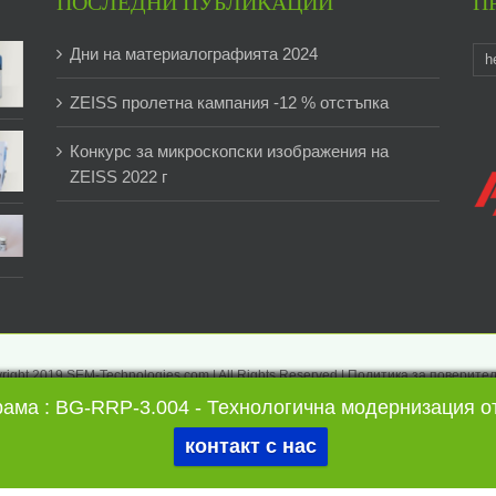
ПОСЛЕДНИ ПУБЛИКАЦИИ
П
Дни на материалографията 2024
h
ZEISS пролетна кампания -12 % отстъпка
Конкурс за микроскопски изображения на
ZEISS 2022 г
right 2019 SEM-Technologies.com | All Rights Reserved |
Политика за поверите
рама : BG-RRP-3.004 - Технологична модернизация от
контакт с нас