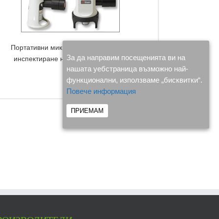
Портативни микроскопи с батерии за
За да направим посещенията ви на
инспектиране на място“PSM -5-10″
нашата уебстраница възможно най-
функционални, използваме „бисквитки“.
DETAILS
Повече информация
ПРИЕМАМ