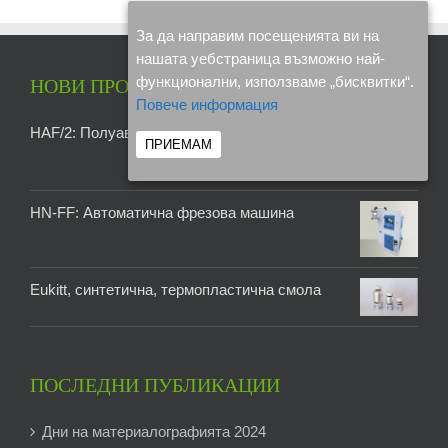
За да направим посещенията ви на
нашата уебстраница възможно най-
НОВИ ПРОДУКТИ
функционални, използваме „бисквитки“.
Повече информация
HAF/2: Полуавтоматична фреза
ПРИЕМАМ
HN-FF: Автоматична фрезова машина
Eukitt, синтетична, термопластична смола
ПОСЛЕДНИ ПУБЛИКАЦИИ
Дни на материалографията 2024