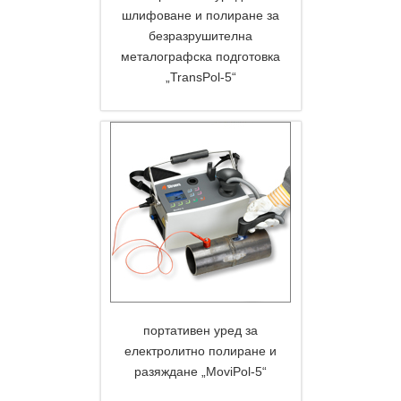
шлифоване и полиране за
безразрушителна
металографска подготовка
DETAILS
„TransPol-5“
портативен уред за
електролитно полиране и
разяждане „MoviPol-5“
DETAILS