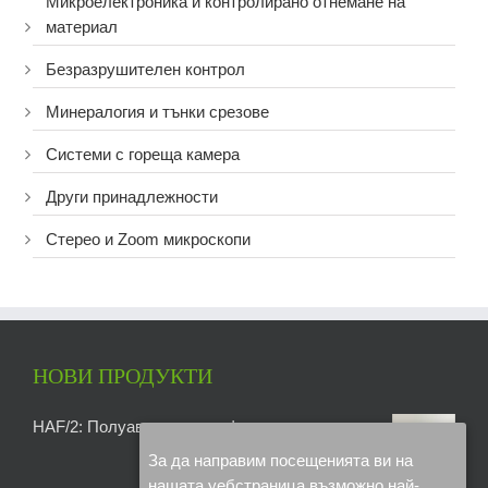
Микроелектроника и контролирано отнемане на
материал
Безразрушителен контрол
Минералогия и тънки срезове
Системи с гореща камера
Други принадлежности
Стерео и Zoom микроскопи
НОВИ ПРОДУКТИ
HAF/2: Полуавтоматична фреза
За да направим посещенията ви на
нашата уебстраница възможно най-