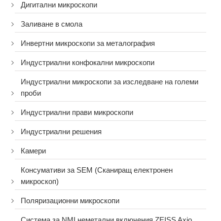
Дигитални микроскопи
Заливане в смола
Инвертни микроскопи за металография
Индустриални конфокални микроскопи
Индустриални микроскопи за изследване на големи
проби
Индустриални прави микроскопи
Индустриални решения
Камери
Консумативи за SEM (Сканиращ електронен
микроскоп)
Поляризационни микроскопи
Система за NMI неметални включения ZEISS Axio