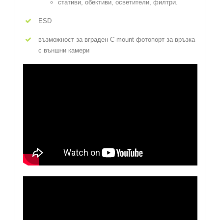
стативи, обективи, осветители, филтри.
ESD
възможност за вграден C-mount фотопорт за връзка
с външни камери