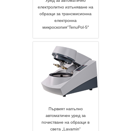
Уред за автоматично
електролитно изтъняване на
DETAILS
образци за трансмисионна
електронна
микроскопия“TenuPol-5″
Първият напълно
автоматичен уред за
почистване на образци в
света „Lavamin“
DETAILS