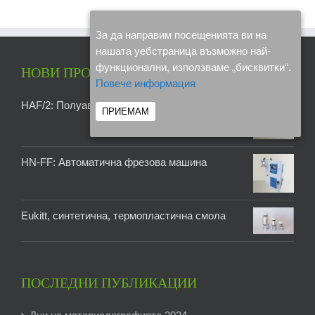
За да направим посещенията ви на
нашата уебстраница възможно най-
функционални, използваме „бисквитки“.
НОВИ ПРОДУКТИ
Повече информация
HAF/2: Полуавтоматична фреза
ПРИЕМАМ
HN-FF: Автоматична фрезова машина
Eukitt, синтетична, термопластична смола
ПОСЛЕДНИ ПУБЛИКАЦИИ