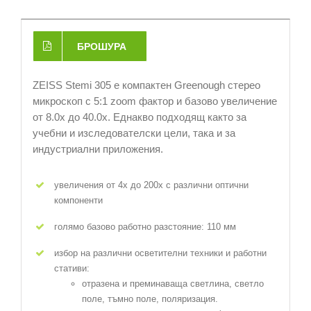
БРОШУРА
ZEISS Stemi 305 е компактен Greenough стерео
микроскоп с 5:1 zoom фактор и базово увеличение
от 8.0х до 40.0х. Еднакво подходящ както за
учебни и изследователски цели, така и за
индустриални приложения.
увеличения от 4х до 200х с различни оптични
компоненти
голямо базово работно разстояние: 110 мм
избор на различни осветителни техники и работни
стативи:
отразена и преминаваща светлина, светло
поле, тъмно поле, поляризация.