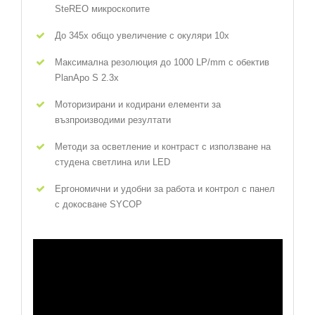
SteREO микроскопите
До 345x общо увеличение с окуляри 10x
Максимална резолюция до 1000 LP/mm с обектив
PlanApo S 2.3x
Моторизирани и кодирани елементи за
възпроизводими резултати
Методи за осветление и контраст с използване на
студена светлина или LED
Ергономични и удобни за работа и контрол с панел
с докосване SYCOP