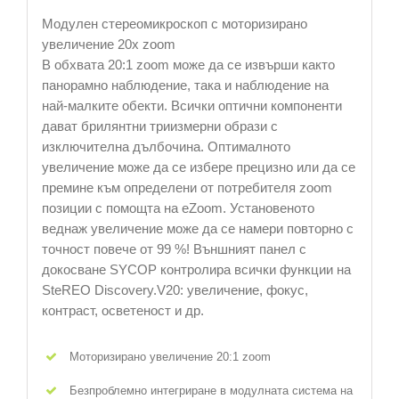
Модулен стереомикроскоп с моторизирано
увеличение 20x zoom
В обхвата 20:1 zoom може да се извърши както
панорамно наблюдение, така и наблюдение на
най-малките обекти. Всички оптични компоненти
дават брилянтни триизмерни образи с
изключителна дълбочина. Оптималното
увеличение може да се избере прецизно или да се
премине към определени от потребителя zoom
позиции с помощта на eZoom. Установеното
веднаж увеличение може да се намери повторно с
точност повече от 99 %! Външният панел с
докосване SYCOP контролира всички функции на
SteREO Discovery.V20: увеличение, фокус,
контраст, осветеност и др.
Моторизирано увеличение 20:1 zoom
Безпроблемно интегриране в модулната система на