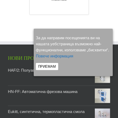
DETAILS
За да направим посещенията ви на
нашата уебстраница възможно най-
функционални, използваме „бисквитки“.
Повече информация
НОВИ ПРОДУКТИ
ПРИЕМАМ
HAF/2: Полуавтоматична фреза
HN-FF: Автоматична фрезова машина
Eukitt, синтетична, термопластична смола