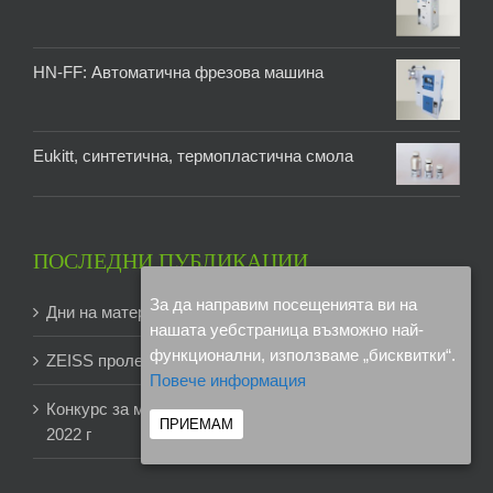
HN-FF: Автоматична фрезова машина
Eukitt, синтетична, термопластична смола
ПОСЛЕДНИ ПУБЛИКАЦИИ
За да направим посещенията ви на
Дни на материалографията 2024
нашата уебстраница възможно най-
функционални, използваме „бисквитки“.
ZEISS пролетна кампания -12 % отстъпка
Повече информация
Конкурс за микроскопски изображения на ZEISS
ПРИЕМАМ
2022 г