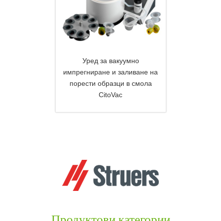
Уред за вакуумно
импрегниране и заливане на
порести образци в смола
DETAILS
CitoVac
Продуктови категории