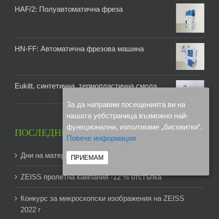
HAF/2: Полуавтоматична фреза
HN-FF: Автоматична фрезова машина
Eukitt, синтетична, термопластична смола
За да направим посещенията ви на
нашата уебстраница възможно най-
функционални, използваме „бисквитки“.
ПОСЛЕДНИ ПУБЛИКАЦИИ
Повече информация
Дни на материалографията 2024
ПРИЕМАМ
ZEISS пролетна кампания -12 % отстъпка
Конкурс за микроскопски изображения на ZEISS
2022 г