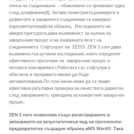
липса на съединяване – обикновено се проявяват едва
след шлифоване[4]. Затова геометрията,размерите и
дефектите в завареното съединение се измерват
върхуметалографски образец. Изследването на
микроструктурата дава възможност за оценка на
заваръчния процес и на очакваната якост на
съединението. Софтуерът на ZEISS ZEN 2 core дава
възможностза рутинни изследвания, които определят
ефективното протичане на заваръчния процес и
неговата повтаряемост.Работата със софтуера е
обяснена в програмата иможе да бъде
автоматизирана.По този начин може да се прави
ефективна регулярна проверка на качеството директно
след заваряването, пригодена за конкретния заваръчен
процес.
ZEN 2 core позволява също регистрирането и
запазването на резултатитевъв вид на протоколпо
предварително създаден образец вMS Word®. Така