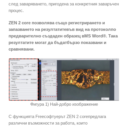
след заваряването, пригодена за конкретния заваръчен
процес.
ZEN 2 core позволява също регистрирането и
запазването на резултатитевъв вид на протоколпо
предварително създаден образец вMS Word®. Така
резултатите могат да бъдатбързо показвани и
сравнявани.
Фигура 1) Най-добро изображение
С функцията Freeсофтуерът ZEN 2 coreпредлага
различни възможности за работа, които