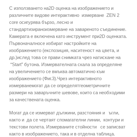
С използването на2D оценка на изображението и
различните видове интерактивно измерване ZEN 2
core осигурява бързо, лесно и
стандартизираноизмерване на завареното съединение.
Камерата е включена като инструмент при2D оценката.
Първоначалносе избират настройките на
изображението (експозиция, наситеност на цвета, и
др.)ислед това се прави снимката чрез натискане на
“Start” бутона. Измервателната скала за определяне
на увеличението се вмъква автоматично към
изображението (Фиг.3).Чрез интерактивното
измерванемогат да се определятгеометричните
размери на заваръчните шевове, които са необходими
за качествената оценка.
Могат да се измерват дължини, разстояния и ъгли,
както и да се чертаят спомагателни линии, контури и
текстови полета. Измерваните стойности се записват
както в изображението, така и в отделна таблица.