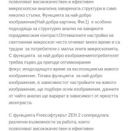
позволяват висококачествен и ефективен
микроскопски анализна заварената структура в само
няколко стъпки. Функцията за най-добро
изображение(Най-добра картина; Фиг.1) е особено
подходяща за структурен анализ на заварките
порадивисокия контраст.Оптималните настройки на
светлинния микроскоп често отнемат много време и са
трудни за потребители с малък опитв микроскопията.
С функцията за най-добро изображениепотребителят
трябва първо да пригоди оптимизирания
фокус иподходящото време за експозициякъм живото
изображение. Тогава функцията за най-добро
изображение, в зависимостот настройките на живото
изображение, ще подбере осем изображения, данните
от чийто анализ ще варират в зависимост от яркостта
иконтраста.
С функцията Freeсофтуерът ZEN 2 coreпредлага
различни възможности за работа, които
позволяват висококачествен и ефективен