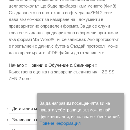
целпротоколът ще бъде прибавен към менюто (Фиг.8).
Създаването на протокол в софтуера наZEN 2 core
дава възможност за намиране на документи в
предварително определен формат. За да се случи
това се създават предварително оформени протоколи
във форматMS Word® и се записват. Ако протоколът
е препълнен с данни,с бутона“Създай протокол” може
да го прехвърлите вPDF файл и да го запишете.
Начало
»
Новини & Обучение & Семинари
»
Качествена оценка на заварени съединения – ZEISS
ZEN 2 core
За да направим посещенията ви на
Дигитални микроскопи
нашата уебстраница възможно най-
функционални, използваме „бисквитки“.
Заливане в смола
Повече информация