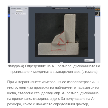
Фигура-4) Определяне на A – размера, дълбочината на
проникване и междината в заваръчен шев (стомана)
При интерактивните измервания се използватразлични
инструменти за проверка на най-важните параметри на
шева, съгласно стандарта(напр. A- размер, дълбочина
на проникване, междина, и др.). За получаване на A-
размера, който е най-често определяния фактор,