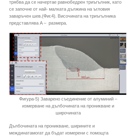
трябва да се начертае равнобедрен триъгълник, като
се започне от най- малката дължина на ъгловия
заваръчен шев.(Фиг.4). Височината на триъгълника
представлява A – размера.
Фигура-5) Заварено съединение от алуминий –
измерване на дълбочината на проникване и
широчината
Дълбочината на проникване, ширините и
междинатамогат да бъдат измерени с помощта