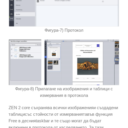
Фигура-7) Протокол
Фигура-8) Прилагане на изображения и таблици с
измервания в протокола
ZEN 2 core съхранява всички изображенияи създадени
таблицисъс стойности от измерваниятавъв функция
Free в деснияtaskbar и те също могат да бъдат
включени в протокола от изследването. За тази