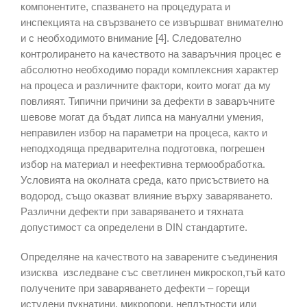
компонентите, спазването на процедурата и
инспекцията на свързването се извършват внимателно
и с необходимото внимание [4]. Следователно
контролирането на качеството на заваръчния процес е
абсолютно необходимо поради комплексния характер
на процеса и различните фактори, които могат да му
повлияят. Типични причини за дефекти в заваръчните
шевове могат да бъдат липса на мануални умения,
неправилен избор на параметри на процеса, както и
неподходяща предварителна подготовка, погрешен
избор на материал и неефективна термообработка.
Условията на околната среда, като присъствието на
водород, също оказват влияние върху заваряването.
Различни дефекти при заваряването и тяхната
допустимост са определени в DIN стандартите.
Определяне на качеството на заварените съединения
изисква изследване със светлинен микроскоп,тъй като
получените при заваряването дефекти – горещи
истудени пукнатини, микропори, неплътности или