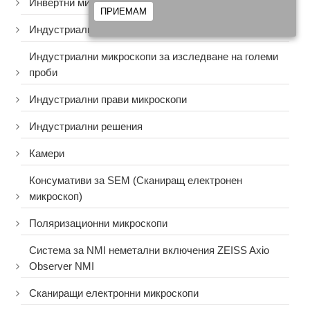
Инвертни микроскопи за металография
ПРИЕМАМ
Индустриални конфокални микроскопи
Индустриални микроскопи за изследване на големи
проби
Индустриални прави микроскопи
Индустриални решения
Камери
Консумативи за SEM (Сканиращ електронен
микроскоп)
Поляризационни микроскопи
Система за NMI неметални включения ZEISS Axio
Observer NMI
Сканиращи електронни микроскопи