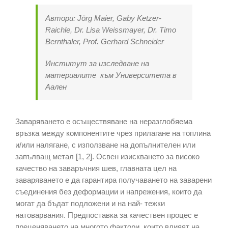
Автори: Jörg Maier, Gaby Ketzer-
Raichle, Dr. Lisa Weissmayer, Dr. Timo
Bernthaler, Prof. Gerhard Schneider
Институт за изследване на
материалите
към Университета в
Аален
Заваряването е осъществяване на неразглобяема
връзка между компонентите чрез прилагане на топлина
и/или налягане, с използване на допълнителeн или
запълващ метал [1, 2]. Освен изискването за високо
качество на заваръчния шев, главната цел на
заваряването е да гарантира получаването на заварени
съединения без деформации и напрежения, които да
могат да бъдат подложени и на най- тежки
натоварвания. Предпоставка за качествен процес е
преценяването на многото фактори, които влияят на