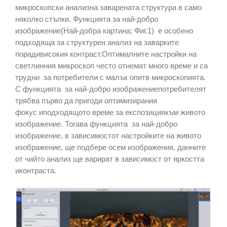
микроскопски анализна заварената структура в само
няколко стъпки. Функцията за най-добро
изображение(Най-добра картина; Фиг.1) е особено
подходяща за структурен анализ на заварките
порадивисокия контраст.Оптималните настройки на
светлинния микроскоп често отнемат много време и са
трудни за потребители с малък опитв микроскопията.
С функцията за най-добро изображениепотребителят
трябва първо да пригоди оптимизирания
фокус иподходящото време за експозициякъм живото
изображение. Тогава функцията за най-добро
изображение, в зависимостот настройките на живото
изображение, ще подбере осем изображения, данните
от чийто анализ ще варират в зависимост от яркостта
иконтраста.