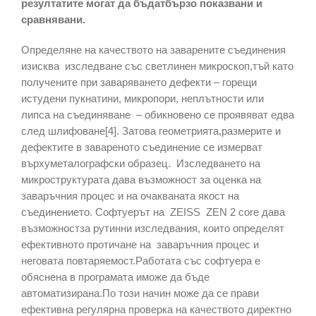
резултатите могат да бъдатбързо показвани и
сравнявани.
Определяне на качеството на заварените съединения
изисква изследване със светлинен микроскоп,тъй като
получените при заваряването дефекти – горещи
истудени пукнатини, микропори, неплътности или
липса на съединяване – обикновено се проявяват едва
след шлифоване[4]. Затова геометрията,размерите и
дефектите в завареното съединение се измерват
върхуметалографски образец. Изследването на
микроструктурата дава възможност за оценка на
заваръчния процес и на очакваната якост на
съединението. Софтуерът на ZEISS ZEN 2 core дава
възможностза рутинни изследвания, които определят
ефективното протичане на заваръчния процес и
неговата повтаряемост.Работата със софтуера е
обяснена в програмата иможе да бъде
автоматизирана.По този начин може да се прави
ефективна регулярна проверка на качеството директно